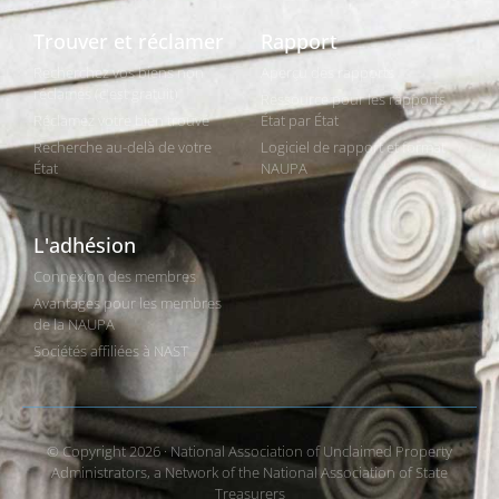
Trouver et réclamer
Rapport
Recherchez vos biens non
Aperçu des rapports
réclamés (c'est gratuit)
Ressource pour les rapports
Réclamez votre bien trouvé
État par État
Recherche au-delà de votre
Logiciel de rapport et format
État
NAUPA
L'adhésion
Connexion des membres
Avantages pour les membres
de la NAUPA
Sociétés affiliées à NAST
© Copyright 2026 · National Association of Unclaimed Property
Administrators, a Network of the National Association of State
Treasurers