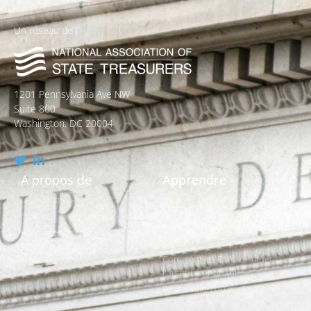
Un réseau de l
1201 Pennsylvania Ave NW
Suite 800
Washington, DC 20004
A propos de
Apprendre
Qui sommes-nous ?
Qu'est-ce qu'un bien non
réclamé ?
Leadership et plan stratégique
La recherche est-elle vraiment
Politiques et législation
gratuite ?
Prix et reconnaissances
Comment les États restituent
l'argent manquant
Réclamation ou déclaration