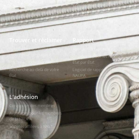
Prix et reconnaissances
Comment les États restituent
l'argent manquant
Réclamation ou déclaration
Trouver et réclamer
Rapport
Recherchez vos biens non
Aperçu des rapports
réclamés (c'est gratuit)
Ressource pour les rapports
Réclamez votre bien trouvé
État par État
Recherche au-delà de votre
Logiciel de rapport et format
État
NAUPA
L'adhésion
Connexion des membres
Avantages pour les membres
de la NAUPA
Sociétés affiliées à NAST