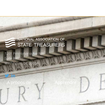
Un réseau de l
1201 Pennsylvania Ave NW
Suite 800
Washington, DC 20004
A propos de
Apprendre
Qui sommes-nous ?
Qu'est-ce qu'un bien non
réclamé ?
Leadership et plan stratégique
La recherche est-elle vraiment
Politiques et législation
gratuite ?