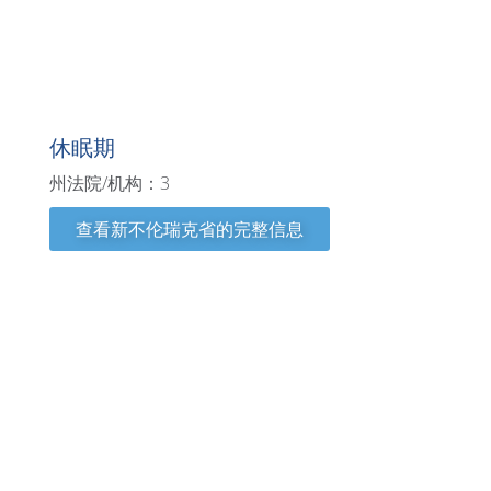
新不伦瑞克省
休眠期
州法院/机构：3
查看新不伦瑞克省的完整信息
新罕布什尔州