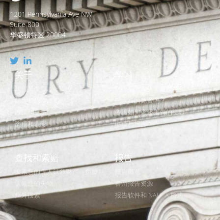
1201 Pennsylvania Ave NW
Suite 800
华盛顿特区 20004
关于
学习
我们是谁
什么是无人认领财产？
领导和战略计划
搜索真的免费吗？
政策和立法
各国如何返还丢失的资金
奖项和表彰
申请与报告
查找和索赔
报告
搜索您的无人认领财产（免费）
报告概览
认领您的失物
各州报告资源
州外搜索
报告软件和 NAUPA 格式