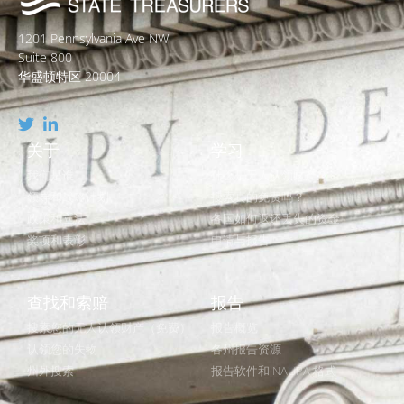
1201 Pennsylvania Ave NW
Suite 800
华盛顿特区 20004
关于
学习
我们是谁
什么是无人认领财产？
领导和战略计划
搜索真的免费吗？
政策和立法
各国如何返还丢失的资金
奖项和表彰
申请与报告
查找和索赔
报告
搜索您的无人认领财产（免费）
报告概览
认领您的失物
各州报告资源
州外搜索
报告软件和 NAUPA 格式