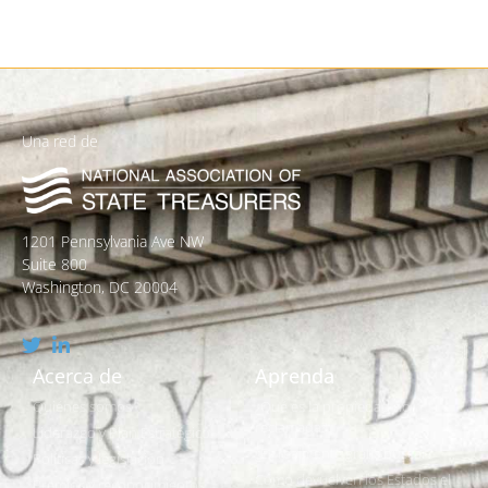
Una red de
1201 Pennsylvania Ave NW
Suite 800
Washington, DC 20004
Acerca de
Aprenda
Quiénes somos
¿Qué es la propiedad no
reclamada?
Liderazgo y Plan Estratégico
¿Es realmente gratis buscar?
Políticas y legislación
Cómo devuelven los Estados el
Premios y reconocimientos