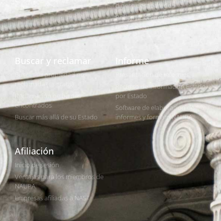
dinero desaparecido
Reclamación frente a
notificación
Buscar y reclamar
Informe
Buscar su propiedad no
Presentación de informes
reclamada (es gratis)
Recurso de información Estado
Reclamación de bienes
por Estado
encontrados
Software de elaboración de
Buscar más allá de su Estado
informes y formato NAUPA
Afiliación
Inicio de sesión
Ventajas para los miembros de
NAUPA
Empresas afiliadas a NAST