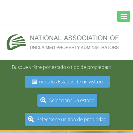
Una red de la Asociación Nacional de Tesoreros Estatales
Busque y filtre por estado o tipo de propiedad:
Todos los Estados de un vistazo
Seleccione un estado
Seleccione un tipo de propiedad