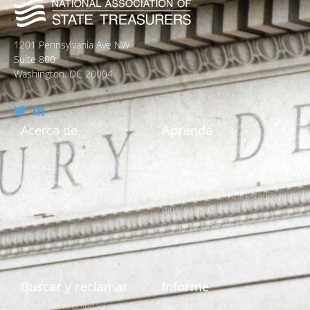
1201 Pennsylvania Ave NW
Suite 800
Washington, DC 20004
Acerca de
Aprenda
Quiénes somos
¿Qué es la propiedad no
reclamada?
Liderazgo y Plan Estratégico
¿Es realmente gratis buscar?
Políticas y legislación
Cómo devuelven los Estados el
Premios y reconocimientos
dinero desaparecido
Reclamación frente a
notificación
Buscar y reclamar
Informe
Buscar su propiedad no
Presentación de informes