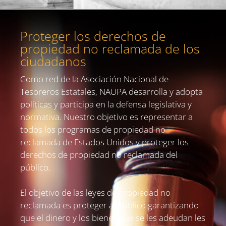
Proteger los derechos de
propiedad no reclamada de los
ciudadanos
Como red de la Asociación Nacional de
Tesoreros Estatales, NAUPA desarrolla y adopta
políticas y participa en la defensa legislativa y
normativa. Nuestro objetivo es representar a
todos los programas de propiedad no
reclamada de Estados Unidos y proteger los
derechos de propiedad no reclamada del
público.
El objetivo de las leyes de propiedad no
reclamada es proteger al público garantizando
que el dinero y los bienes que se les adeudan les